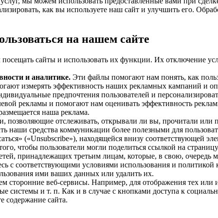
и услуг, мы можем использовать предоставленные вами при сдел
лизировать, как вы используете наш сайт и улучшить его. Обра
ользоваться на нашем сайте
 посещать сайты и использовать их функции. Их отключение ус
вности и аналитике.
Эти файлы помогают нам понять, как поль
могают измерять эффективность наших рекламных кампаний и оп
дивидуальные предпочтения пользователей и персонализировать
левой рекламы и помогают нам оценивать эффективность рекла
азмещается наша реклама.
, позволяющие отслеживать, открывали ли вы, прочитали или 
ть наши средства коммуникации более полезными для пользовате
ться» («Unsubscribe»), находящейся внизу соответствующей эл
того, чтобы пользователи могли поделиться ссылкой на страницу
тей, принадлежащих третьим лицам, которые, в свою, очередь 
тесь с соответствующими условиями использования и политикой 
ользования ими ваших данных или удалить их.
м сторонние веб-сервисы. Например, для отображения тех или ин
ые системы и т. п. Как и в случае с кнопками доступа к социал
е содержание сайта.