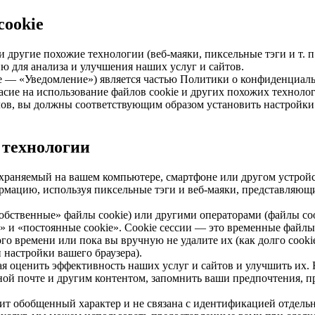
cookie
и другие похожие технологии (веб-маяки, пиксельные тэги и т. 
ю для анализа и улучшения наших услуг и сайтов.
е — «Уведомление») является частью Политики о конфиденциаль
асие на использование файлов cookie и других похожих техноло
ов, вы должны соответствующим образом установить настройки 
е технологии
храняемый на вашем компьютере, смартфоне или другом устройст
рмацию, используя пиксельные тэги и веб-маяки, представляющ
обственные» файлы cookie) или другими операторами (файлы coo
и» и «постоянные cookie». Cookie сессии — это временные файлы,
го времени или пока вы вручную не удалите их (как долго cookie
настройки вашего браузера).
 оценить эффективность наших услуг и сайтов и улучшить их. На
онной почте и другим контентом, запомнить ваши предпочтения, 
т обобщенный характер и не связана с идентификацией отдельн