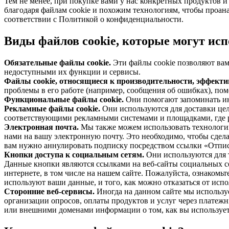
Тем не менее, при покупке вами у нас конкретных продуктов 
благодаря файлам cookie и похожим технологиям, чтобы проана
соответствии с Политикой о конфиденциальности.
Виды файлов cookie, которые могут исп
Обязательные файлы cookie.
Эти файлы cookie позволяют вам
недоступными их функции и сервисы.
Файлы cookie, относящиеся к производительности, эффекти
проблемы в его работе (например, сообщения об ошибках), по
Функциональные файлы cookie.
Они помогают запоминать ин
Рекламные файлы cookie.
Они используются для доставки це
соответствующими рекламными системами и площадками, где р
Электронная почта.
Мы также можем использовать технологии
нами на вашу электронную почту. Это необходимо, чтобы сдела
вам нужно аннулировать подписку посредством ссылки «Отписа
Кнопки доступа к социальным сетям.
Они используются для 
Данные кнопки являются ссылками на веб-сайты социальных се
интернете, в том числе на нашем сайте. Пожалуйста, ознакомь
используют ваши данные, и того, как можно отказаться от исп
Сторонние веб-сервисы.
Иногда на данном сайте мы используе
организации опросов, оплаты продуктов и услуг через платежн
или внешними доменами информации о том, как вы использует