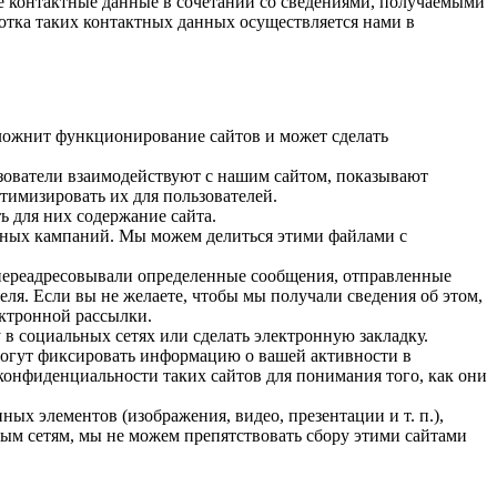
ке контактные данные в сочетании со сведениями, получаемыми
ботка таких контактных данных осуществляется нами в
ложнит функционирование сайтов и может сделать
зователи взаимодействуют с нашим сайтом, показывают
тимизировать их для пользователей.
 для них содержание сайта.
мных кампаний. Мы можем делиться этими файлами с
переадресовывали определенные сообщения, отправленные
ля. Если вы не желаете, чтобы мы получали сведения об этом,
ектронной рассылки.
 в социальных сетях или сделать электронную закладку.
могут фиксировать информацию о вашей активности в
конфиденциальности таких сайтов для понимания того, как они
ых элементов (изображения, видео, презентации и т. п.),
ьным сетям, мы не можем препятствовать сбору этими сайтами