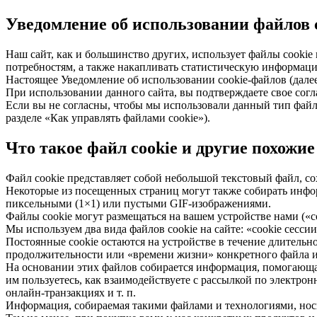
Уведомление об использовании файлов 
Наш сайт, как и большинство других, использует файлы cookie 
потребностям, а также накапливать статистическую информаци
Настоящее Уведомление об использовании cookie-файлов (дале
При использовании данного сайта, вы подтверждаете свое согл
Если вы не согласны, чтобы мы использовали данный тип файл
разделе «Как управлять файлами cookie»).
Что такое файл cookie и другие похожи
Файл cookie представляет собой небольшой текстовый файл, со
Некоторые из посещенных страниц могут также собирать инфо
пиксельными (1×1) или пустыми GIF-изображениями.
Файлы cookie могут размещаться на вашем устройстве нами («с
Мы используем два вида файлов cookie на сайте: «cookie сесси
Постоянные cookie остаются на устройстве в течение длительно
продолжительности или «времени жизни» конкретного файла и 
На основании этих файлов собирается информация, помогающая
им пользуетесь, как взаимодействуете с рассылкой по электр
онлайн-транзакциях и т. п.
Информация, собираемая такими файлами и технологиями, носи