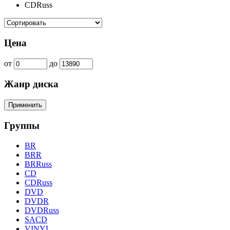
CDRuss
Цена
от
до
Жанр диска
Группы
BR
BRR
BRRuss
CD
CDRuss
DVD
DVDR
DVDRuss
SACD
VINYL