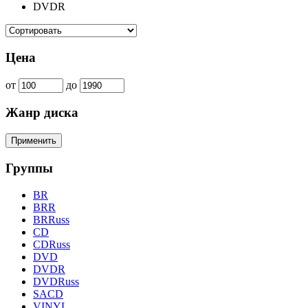
DVDR
Цена
от
до
Жанр диска
Группы
BR
BRR
BRRuss
CD
CDRuss
DVD
DVDR
DVDRuss
SACD
VINYL