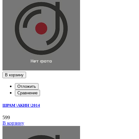
В корзину
Отложить
Сравнение
ШРАМ \АКИН \2014
599
В корзину