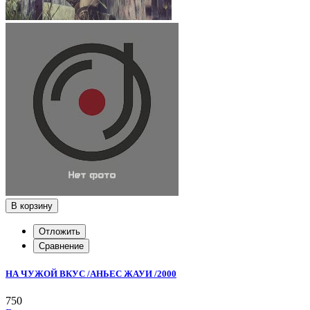
В корзину
Отложить
Сравнение
НА ЧУЖОЙ ВКУС /АНЬЕС ЖАУИ /2000
750