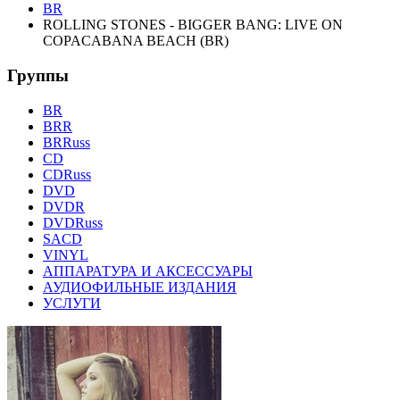
BR
ROLLING STONES - BIGGER BANG: LIVE ON
COPACABANA BEACH (BR)
Группы
BR
BRR
BRRuss
CD
CDRuss
DVD
DVDR
DVDRuss
SACD
VINYL
АППАРАТУРА И АКСЕССУАРЫ
АУДИОФИЛЬНЫЕ ИЗДАНИЯ
УСЛУГИ