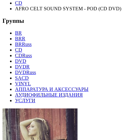
CD
AFRO CELT SOUND SYSTEM - POD (CD DVD)
Группы
BR
BRR
BRRuss
CD
CDRuss
DVD
DVDR
DVDRuss
SACD
VINYL
АППАРАТУРА И АКСЕССУАРЫ
АУДИОФИЛЬНЫЕ ИЗДАНИЯ
УСЛУГИ