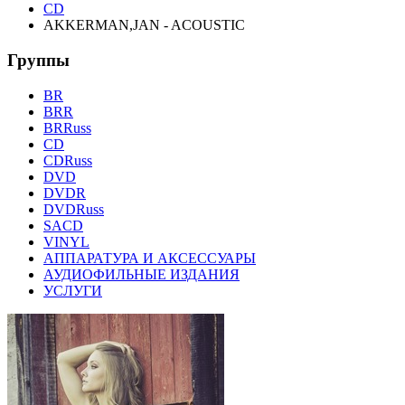
CD
AKKERMAN,JAN - ACOUSTIC
Группы
BR
BRR
BRRuss
CD
CDRuss
DVD
DVDR
DVDRuss
SACD
VINYL
АППАРАТУРА И АКСЕССУАРЫ
АУДИОФИЛЬНЫЕ ИЗДАНИЯ
УСЛУГИ