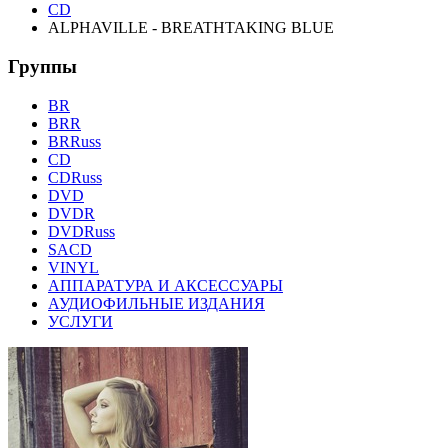
CD
ALPHAVILLE - BREATHTAKING BLUE
Группы
BR
BRR
BRRuss
CD
CDRuss
DVD
DVDR
DVDRuss
SACD
VINYL
АППАРАТУРА И АКСЕССУАРЫ
АУДИОФИЛЬНЫЕ ИЗДАНИЯ
УСЛУГИ