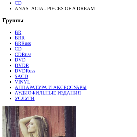
CD
ANASTACIA - PIECES OF A DREAM
Группы
BR
BRR
BRRuss
CD
CDRuss
DVD
DVDR
DVDRuss
SACD
VINYL
АППАРАТУРА И АКСЕССУАРЫ
АУДИОФИЛЬНЫЕ ИЗДАНИЯ
УСЛУГИ