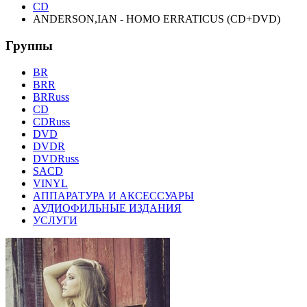
CD
ANDERSON,IAN - HOMO ERRATICUS (CD+DVD)
Группы
BR
BRR
BRRuss
CD
CDRuss
DVD
DVDR
DVDRuss
SACD
VINYL
АППАРАТУРА И АКСЕССУАРЫ
АУДИОФИЛЬНЫЕ ИЗДАНИЯ
УСЛУГИ