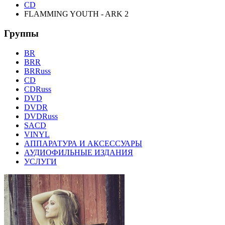
CD
FLAMMING YOUTH - ARK 2
Группы
BR
BRR
BRRuss
CD
CDRuss
DVD
DVDR
DVDRuss
SACD
VINYL
АППАРАТУРА И АКСЕССУАРЫ
АУДИОФИЛЬНЫЕ ИЗДАНИЯ
УСЛУГИ