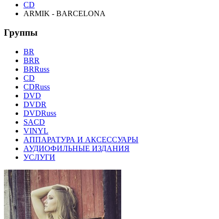
CD
ARMIK - BARCELONA
Группы
BR
BRR
BRRuss
CD
CDRuss
DVD
DVDR
DVDRuss
SACD
VINYL
АППАРАТУРА И АКСЕССУАРЫ
АУДИОФИЛЬНЫЕ ИЗДАНИЯ
УСЛУГИ