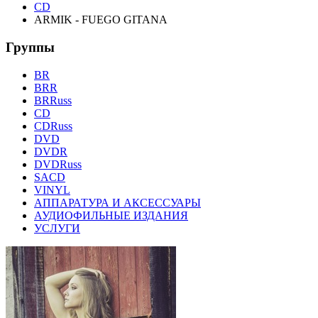
CD
ARMIK - FUEGO GITANA
Группы
BR
BRR
BRRuss
CD
CDRuss
DVD
DVDR
DVDRuss
SACD
VINYL
АППАРАТУРА И АКСЕССУАРЫ
АУДИОФИЛЬНЫЕ ИЗДАНИЯ
УСЛУГИ