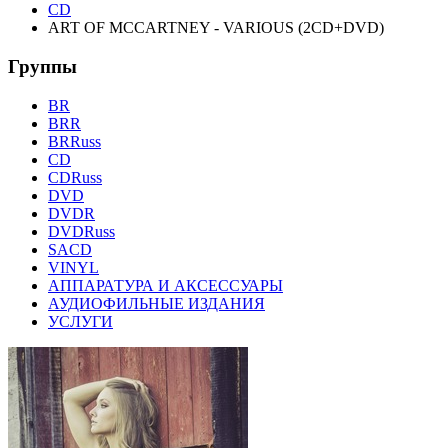
CD
ART OF MCCARTNEY - VARIOUS (2CD+DVD)
Группы
BR
BRR
BRRuss
CD
CDRuss
DVD
DVDR
DVDRuss
SACD
VINYL
АППАРАТУРА И АКСЕССУАРЫ
АУДИОФИЛЬНЫЕ ИЗДАНИЯ
УСЛУГИ