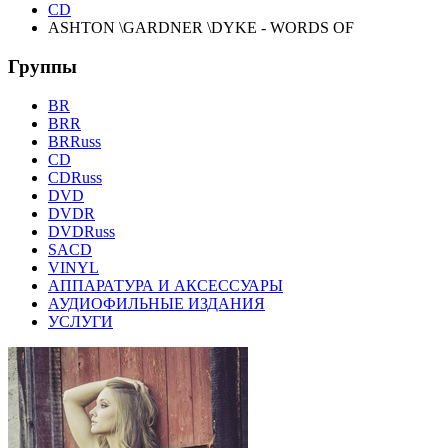
CD
ASHTON \GARDNER \DYKE - WORDS OF
Группы
BR
BRR
BRRuss
CD
CDRuss
DVD
DVDR
DVDRuss
SACD
VINYL
АППАРАТУРА И АКСЕССУАРЫ
АУДИОФИЛЬНЫЕ ИЗДАНИЯ
УСЛУГИ