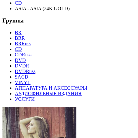
CD
ASIA - ASIA (24K GOLD)
Группы
BR
BRR
BRRuss
CD
CDRuss
DVD
DVDR
DVDRuss
SACD
VINYL
АППАРАТУРА И АКСЕССУАРЫ
АУДИОФИЛЬНЫЕ ИЗДАНИЯ
УСЛУГИ