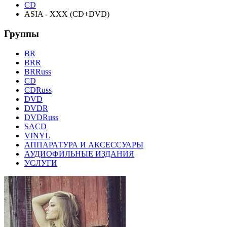
CD
ASIA - XXX (CD+DVD)
Группы
BR
BRR
BRRuss
CD
CDRuss
DVD
DVDR
DVDRuss
SACD
VINYL
АППАРАТУРА И АКСЕССУАРЫ
АУДИОФИЛЬНЫЕ ИЗДАНИЯ
УСЛУГИ