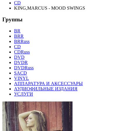
CD
KING,MARCUS - MOOD SWINGS
Группы
BR
BRR
BRRuss
CD
CDRuss
DVD
DVDR
DVDRuss
SACD
VINYL
АППАРАТУРА И АКСЕССУАРЫ
АУДИОФИЛЬНЫЕ ИЗДАНИЯ
УСЛУГИ