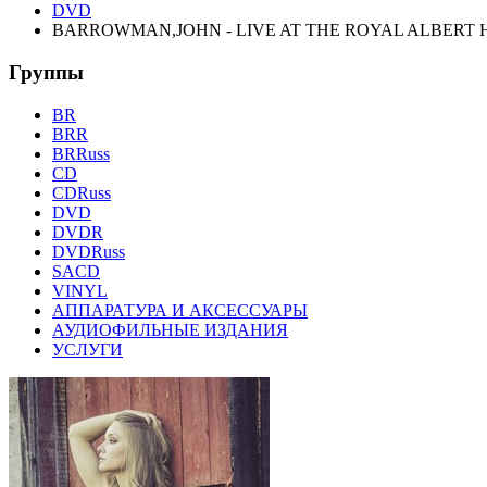
DVD
BARROWMAN,JOHN - LIVE AT THE ROYAL ALBERT 
Группы
BR
BRR
BRRuss
CD
CDRuss
DVD
DVDR
DVDRuss
SACD
VINYL
АППАРАТУРА И АКСЕССУАРЫ
АУДИОФИЛЬНЫЕ ИЗДАНИЯ
УСЛУГИ