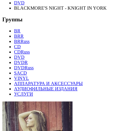
DVD
BLACKMORE'S NIGHT - KNIGHT IN YORK
Группы
BR
BRR
BRRuss
CD
CDRuss
DVD
DVDR
DVDRuss
SACD
VINYL
АППАРАТУРА И АКСЕССУАРЫ
АУДИОФИЛЬНЫЕ ИЗДАНИЯ
УСЛУГИ