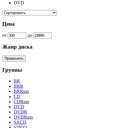
DVD
Цена
от
до
Жанр диска
Группы
BR
BRR
BRRuss
CD
CDRuss
DVD
DVDR
DVDRuss
SACD
VINYL