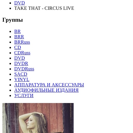
DVD
TAKE THAT - CIRCUS LIVE
Группы
BR
BRR
BRRuss
CD
CDRuss
DVD
DVDR
DVDRuss
SACD
VINYL
АППАРАТУРА И АКСЕССУАРЫ
АУДИОФИЛЬНЫЕ ИЗДАНИЯ
УСЛУГИ