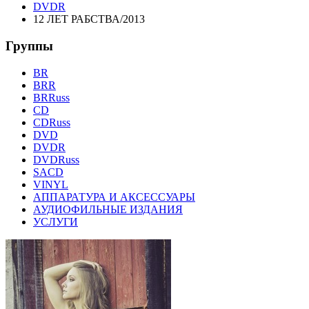
DVDR
12 ЛЕТ РАБСТВА/2013
Группы
BR
BRR
BRRuss
CD
CDRuss
DVD
DVDR
DVDRuss
SACD
VINYL
АППАРАТУРА И АКСЕССУАРЫ
АУДИОФИЛЬНЫЕ ИЗДАНИЯ
УСЛУГИ