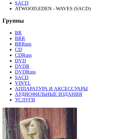
SACD
ATWOOD,EDEN - WAVES (SACD)
Группы
BR
BRR
BRRuss
CD
CDRuss
DVD
DVDR
DVDRuss
SACD
VINYL
АППАРАТУРА И АКСЕССУАРЫ
АУДИОФИЛЬНЫЕ ИЗДАНИЯ
УСЛУГИ