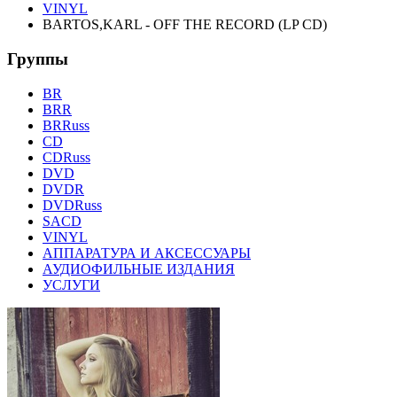
VINYL
BARTOS,KARL - OFF THE RECORD (LP CD)
Группы
BR
BRR
BRRuss
CD
CDRuss
DVD
DVDR
DVDRuss
SACD
VINYL
АППАРАТУРА И АКСЕССУАРЫ
АУДИОФИЛЬНЫЕ ИЗДАНИЯ
УСЛУГИ